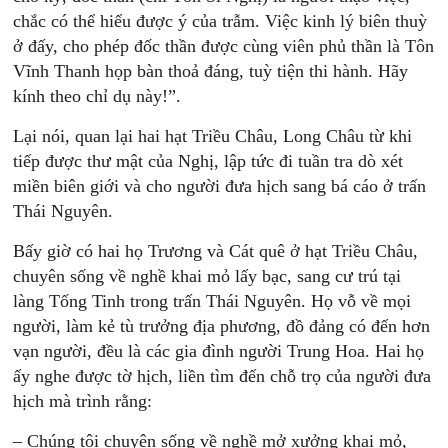
chắc có thể hiểu được ý của trẫm. Việc kinh lý biên thuỳ
ở đấy, cho phép đốc thần được cùng viên phủ thần là Tôn
Vĩnh Thanh họp bàn thoả đáng, tuỳ tiện thi hành. Hãy
kính theo chỉ dụ này!”.
Lại nói, quan lại hai hạt Triều Châu, Long Châu từ khi
tiếp được thư mật của Nghị, lập tức đi tuần tra dò xét
miền biên giới và cho người đưa hịch sang bá cáo ở trấn
Thái Nguyên.
Bấy giờ có hai họ Trương và Cát quê ở hạt Triều Châu,
chuyên sống về nghề khai mỏ lấy bạc, sang cư trú tại
làng Tống Tinh trong trấn Thái Nguyên. Họ vỗ về mọi
người, làm kẻ tù trưởng địa phương, đồ đảng có đến hơn
vạn người, đều là các gia đình người Trung Hoa. Hai họ
ấy nghe được tờ hịch, liền tìm đến chỗ trọ của người đưa
hịch mà trình rằng:
– Chúng tôi chuyên sống về nghề mở xưởng khai mỏ,