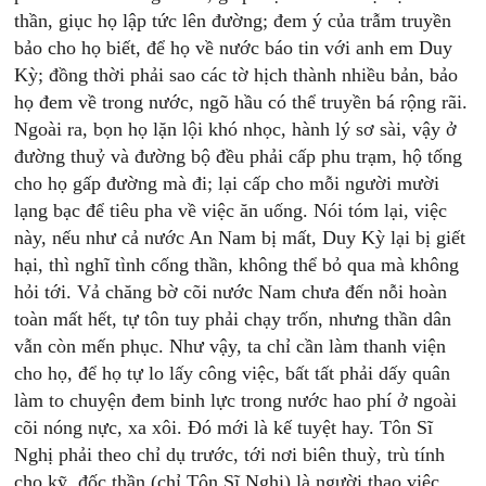
thần, giục họ lập tức lên đường; đem ý của trẫm truyền
bảo cho họ biết, để họ về nước báo tin với anh em Duy
Kỳ; đồng thời phải sao các tờ hịch thành nhiều bản, bảo
họ đem về trong nước, ngõ hầu có thể truyền bá rộng rãi.
Ngoài ra, bọn họ lặn lội khó nhọc, hành lý sơ sài, vậy ở
đường thuỷ và đường bộ đều phải cấp phu trạm, hộ tống
cho họ gấp đường mà đi; lại cấp cho mỗi người mười
lạng bạc để tiêu pha về việc ăn uống. Nói tóm lại, việc
này, nếu như cả nước An Nam bị mất, Duy Kỳ lại bị giết
hại, thì nghĩ tình cống thần, không thể bỏ qua mà không
hỏi tới. Vả chăng bờ cõi nước Nam chưa đến nỗi hoàn
toàn mất hết, tự tôn tuy phải chạy trốn, nhưng thần dân
vẫn còn mến phục. Như vậy, ta chỉ cần làm thanh viện
cho họ, để họ tự lo lấy công việc, bất tất phải dấy quân
làm to chuyện đem binh lực trong nước hao phí ở ngoài
cõi nóng nực, xa xôi. Đó mới là kế tuyệt hay. Tôn Sĩ
Nghị phải theo chỉ dụ trước, tới nơi biên thuỳ, trù tính
cho kỹ, đốc thần (chỉ Tôn Sĩ Nghị) là người thạo việc,