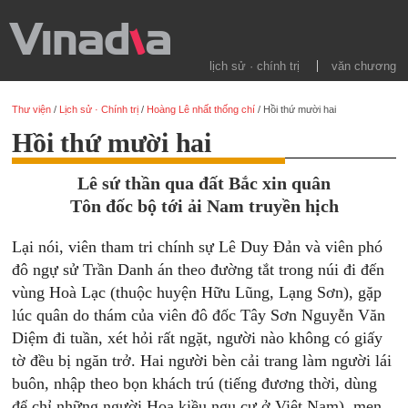
lịch sử · chính trị
văn chương
Thư viện
/
Lịch sử · Chính trị
/
Hoàng Lê nhất thống chí
/
Hồi thứ mười hai
Hồi thứ mười hai
Lê sứ thần qua đất Bắc xin quân
Tôn đốc bộ tới ải Nam truyền hịch
Lại nói, viên tham tri chính sự Lê Duy Đản và viên phó
đô ngự sử Trần Danh án theo đường tắt trong núi đi đến
vùng Hoà Lạc (thuộc huyện Hữu Lũng, Lạng Sơn), gặp
lúc quân do thám của viên đô đốc Tây Sơn Nguyễn Văn
Diệm đi tuần, xét hỏi rất ngặt, người nào không có giấy
tờ đều bị ngăn trở. Hai người bèn cải trang làm người lái
buôn, nhập theo bọn khách trú (tiếng đương thời, dùng
để chỉ những người Hoa kiều ngụ cư ở Việt Nam), men