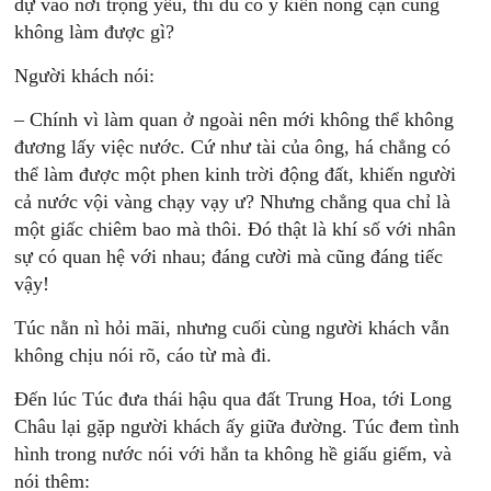
dự vào nơi trọng yếu, thì dù có ý kiến nông cạn cũng
không làm được gì?
Người khách nói:
– Chính vì làm quan ở ngoài nên mới không thể không
đương lấy việc nước. Cứ như tài của ông, há chẳng có
thể làm được một phen kinh trời động đất, khiến người
cả nước vội vàng chạy vạy ư? Nhưng chẳng qua chỉ là
một giấc chiêm bao mà thôi. Đó thật là khí số với nhân
sự có quan hệ với nhau; đáng cười mà cũng đáng tiếc
vậy!
Túc nằn nì hỏi mãi, nhưng cuối cùng người khách vẫn
không chịu nói rõ, cáo từ mà đi.
Đến lúc Túc đưa thái hậu qua đất Trung Hoa, tới Long
Châu lại gặp người khách ấy giữa đường. Túc đem tình
hình trong nước nói với hắn ta không hề giấu giếm, và
nói thêm: