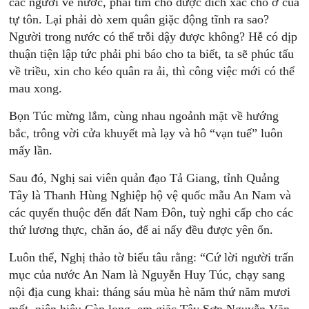
các ngươi về nước, phải tìm cho được đích xác chỗ ở của
tự tôn. Lại phải dò xem quân giặc động tĩnh ra sao?
Người trong nước có thể trỗi dậy được không? Hễ có dịp
thuận tiện lập tức phải phi báo cho ta biết, ta sẽ phúc tấu
về triều, xin cho kéo quân ra ải, thì công việc mới có thể
mau xong.
Bọn Túc mừng lắm, cùng nhau ngoảnh mặt về hướng
bắc, trông vời cửa khuyết mà lạy và hô “vạn tuế” luôn
mấy lần.
Sau đó, Nghị sai viên quản đạo Tả Giang, tỉnh Quảng
Tây là Thanh Hùng Nghiệp hộ vệ quốc mẫu An Nam và
các quyến thuộc đến đất Nam Đôn, tuỳ nghi cấp cho các
thứ lương thực, chăn áo, để ai nấy đều được yên ổn.
Luôn thể, Nghị thảo tờ biểu tâu rằng: “Cứ lời người trấn
mục của nước An Nam là Nguyễn Huy Túc, chạy sang
nội địa cung khai: tháng sáu mùa hè năm thứ năm mươi