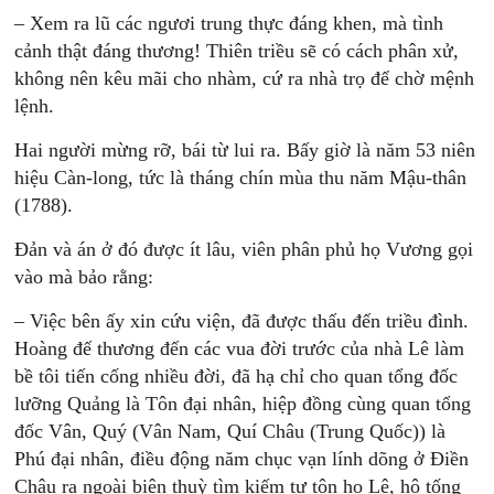
– Xem ra lũ các ngươi trung thực đáng khen, mà tình
cảnh thật đáng thương! Thiên triều sẽ có cách phân xử,
không nên kêu mãi cho nhàm, cứ ra nhà trọ để chờ mệnh
lệnh.
Hai người mừng rỡ, bái từ lui ra. Bấy giờ là năm 53 niên
hiệu Càn-long, tức là tháng chín mùa thu năm Mậu-thân
(1788).
Đản và án ở đó được ít lâu, viên phân phủ họ Vương gọi
vào mà bảo rằng:
– Việc bên ấy xin cứu viện, đã được thấu đến triều đình.
Hoàng đế thương đến các vua đời trước của nhà Lê làm
bề tôi tiến cống nhiều đời, đã hạ chỉ cho quan tổng đốc
lưỡng Quảng là Tôn đại nhân, hiệp đồng cùng quan tổng
đốc Vân, Quý (Vân Nam, Quí Châu (Trung Quốc)) là
Phú đại nhân, điều động năm chục vạn lính dõng ở Điền
Châu ra ngoài biên thuỳ tìm kiếm tự tôn họ Lê, hộ tống