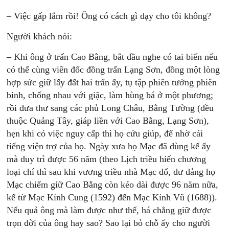
– Việc gấp lắm rồi! Ông có cách gì dạy cho tôi không?
Người khách nói:
– Khi ông ở trấn Cao Bằng, bắt đầu nghe có tai biến nếu
có thể cùng viên đốc đồng trấn Lạng Sơn, đồng một lòng
hợp sức giữ lấy đất hai trấn ấy, tụ tập phiên tướng phiên
binh, chống nhau với giặc, làm hùng bá ở một phương;
rồi đưa thư sang các phủ Long Châu, Bằng Tường (đều
thuộc Quảng Tây, giáp liền với Cao Bằng, Lạng Sơn),
hẹn khi có việc nguy cấp thì họ cứu giúp, để nhờ cái
tiếng viện trợ của họ. Ngày xưa họ Mạc đã dùng kế ấy
mà duy trì được 56 năm (theo Lịch triều hiến chương
loại chí thì sau khi vương triều nhà Mạc đổ, dư đảng họ
Mạc chiếm giữ Cao Bằng còn kéo dài được 96 năm nữa,
kể từ Mạc Kính Cung (1592) đến Mạc Kính Vũ (1688)).
Nếu quả ông mà làm được như thế, há chẳng giữ được
trọn đời của ông hay sao? Sao lại bỏ chỗ ấy cho người