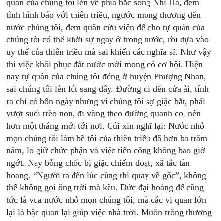
quân của chúng tôi lẻn về phía bắc sông Nhĩ Hà, đem
tình hình báo với thiên triều, ngước mong thương đến
nước chúng tôi, đem quân cứu viện để cho tự quân của
chúng tôi có thể khởi sự ngay ở trong nước, rồi dựa vào
uy thế của thiên triều mà sai khiến các nghĩa sĩ. Như vậy
thì việc khôi phục đất nước mới mong có cơ hội. Hiện
nay tự quân của chúng tôi đóng ở huyện Phượng Nhãn,
sai chúng tôi lẻn lút sang đây. Đường đi đến cửa ải, tính
ra chỉ có bốn ngày nhưng vì chúng tôi sợ giặc bắt, phải
vượt suối trèo non, đi vòng theo đường quanh co, nên
hơn một tháng mới tới nơi. Cúi xin nghĩ lại: Nước nhỏ
mọn chúng tôi làm bề tôi của thiên triều đã hơn ba trăm
năm, lo giữ chức phận và việc tiến cống không bao giờ
ngớt. Nay bỗng chốc bị giặc chiếm đoạt, xã tắc tàn
hoang. “Người ta đến lúc cùng thì quay về gốc”, không
thể không gọi ông trời mà kêu. Đức đại hoàng đế cũng
tức là vua nước nhỏ mọn chúng tôi, mà các vị quan lớn
lại là bậc quan lại giúp việc nhà trời. Muôn trông thương