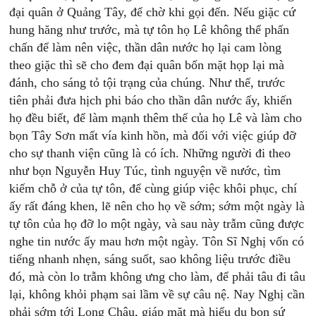
đại quân ở Quảng Tây, để chờ khi gọi đến. Nếu giặc cứ
hung hăng như trước, mà tự tôn họ Lê không thể phấn
chấn để làm nên việc, thần dân nước họ lại cam lòng
theo giặc thì sẽ cho đem đại quân bốn mặt họp lại mà
đánh, cho sáng tỏ tội trạng của chúng. Như thế, trước
tiên phải đưa hịch phi báo cho thần dân nước ấy, khiến
họ đều biết, để làm mạnh thêm thế của họ Lê và làm cho
bọn Tây Sơn mất vía kinh hồn, mà đối với việc giúp đỡ
cho sự thanh viện cũng là có ích. Những người đi theo
như bọn Nguyễn Huy Túc, tình nguyện về nước, tìm
kiếm chỗ ở của tự tôn, để cùng giúp việc khôi phục, chí
ấy rất đáng khen, lẽ nên cho họ về sớm; sớm một ngày là
tự tôn của họ đỡ lo một ngày, và sau này trẫm cũng được
nghe tin nước ấy mau hơn một ngày. Tôn Sĩ Nghị vốn có
tiếng nhanh nhẹn, sáng suốt, sao không liệu trước điều
đó, mà còn lo trẫm không ưng cho làm, để phải tâu đi tâu
lại, không khỏi phạm sai lầm về sự câu nệ. Nay Nghị cần
phải sớm tới Long Châu, giáp mặt mà hiểu dụ bọn sứ