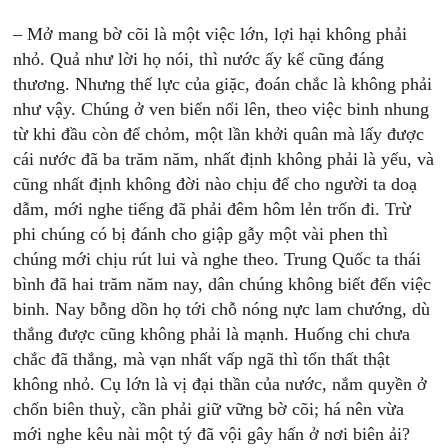
– Mở mang bờ cõi là một việc lớn, lợi hại không phải
nhỏ. Quả như lời họ nói, thì nước ấy kể cũng đáng
thương. Nhưng thế lực của giặc, đoán chắc là không phải
như vậy. Chúng ở ven biển nổi lên, theo việc binh nhung
từ khi đầu còn để chỏm, một lần khởi quân mà lấy được
cái nước đã ba trăm năm, nhất định không phải là yếu, và
cũng nhất định không đời nào chịu để cho người ta doạ
dẫm, mới nghe tiếng đã phải đêm hôm lẻn trốn đi. Trừ
phi chúng có bị đánh cho giập gẫy một vài phen thì
chúng mới chịu rút lui và nghe theo. Trung Quốc ta thái
bình đã hai trăm năm nay, dân chúng không biết đến việc
binh. Nay bỗng dồn họ tới chỗ nóng nực lam chướng, dù
thắng được cũng không phải là mạnh. Huống chi chưa
chắc đã thắng, mà vạn nhất vấp ngã thì tổn thất thật
không nhỏ. Cụ lớn là vị đại thần của nước, nắm quyền ở
chốn biên thuỳ, cần phải giữ vững bờ cõi; há nên vừa
mới nghe kêu nài một tý đã vội gây hấn ở nơi biên ải?