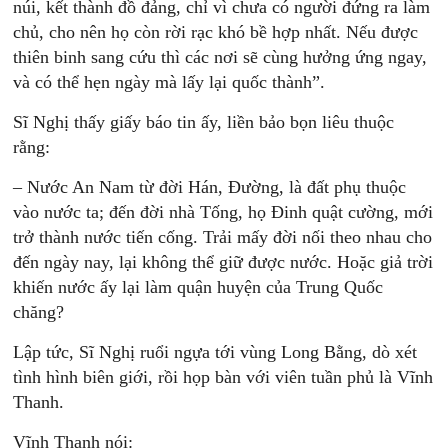
núi, kết thành đồ đảng, chỉ vì chưa có người đứng ra làm
chủ, cho nên họ còn rời rạc khó bề hợp nhất. Nếu được
thiên binh sang cứu thì các nơi sẽ cùng hưởng ứng ngay,
và có thể hẹn ngày mà lấy lại quốc thành”.
Sĩ Nghị thấy giấy báo tin ấy, liền bảo bọn liêu thuộc
rằng:
– Nước An Nam từ đời Hán, Đường, là đất phụ thuộc
vào nước ta; đến đời nhà Tống, họ Đinh quật cường, mới
trở thành nước tiến cống. Trải mấy đời nối theo nhau cho
đến ngày nay, lại không thể giữ được nước. Hoặc giả trời
khiến nước ấy lại làm quận huyện của Trung Quốc
chăng?
Lập tức, Sĩ Nghị ruổi ngựa tới vùng Long Bằng, dò xét
tình hình biên giới, rồi họp bàn với viên tuần phủ là Vĩnh
Thanh.
Vĩnh Thanh nói: