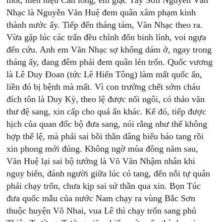
mốt, niên hiệu Càn long, em giặc Tây Sơn Nguyễn Văn
Nhạc là Nguyễn Văn Huệ đem quân xâm phạm kinh
thành nước ấy. Tiếp đến tháng tám, Văn Nhạc theo ra.
Vừa gặp lúc các trấn đều chỉnh đốn binh lính, voi ngựa
đến cứu. Anh em Văn Nhạc sợ không dám ở, ngay trong
tháng ấy, đang đêm phải đem quân lẻn trốn. Quốc vương
là Lê Duy Đoan (tức Lê Hiển Tông) làm mất quốc ấn,
liền đó bị bệnh mà mất. Vì con trưởng chết sớm cháu
đích tôn là Duy Kỳ, theo lệ được nối ngôi, có thảo văn
thư đệ sang, xin cấp cho quả ấn khác. Kế đó, tiếp được
hịch của quan đốc bộ đưa sang, nói rằng như thế không
hợp thể lệ, mà phải sai bồi thần dâng biểu báo tang rồi
xin phong mới đúng. Không ngờ mùa đông năm sau,
Văn Huệ lại sai bộ tướng là Võ Văn Nhậm nhân khi
nguy biến, đánh người giữa lúc có tang, đến nỗi tự quân
phải chạy trốn, chưa kịp sai sứ thần qua xin. Bọn Túc
đưa quốc mẫu của nước Nam chạy ra vùng Bắc Sơn
thuộc huyện Võ Nhai, vua Lê thì chạy trốn sang phủ