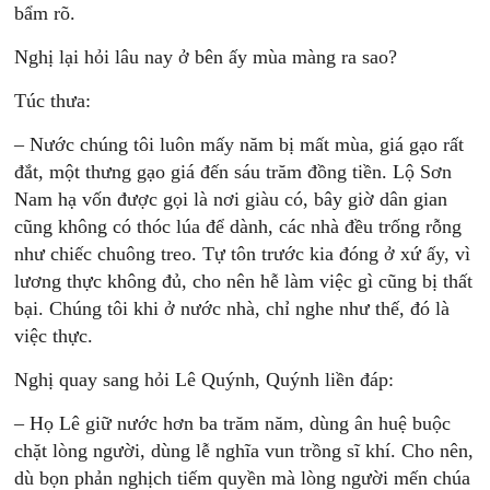
bẩm rõ.
Nghị lại hỏi lâu nay ở bên ấy mùa màng ra sao?
Túc thưa:
– Nước chúng tôi luôn mấy năm bị mất mùa, giá gạo rất
đắt, một thưng gạo giá đến sáu trăm đồng tiền. Lộ Sơn
Nam hạ vốn được gọi là nơi giàu có, bây giờ dân gian
cũng không có thóc lúa để dành, các nhà đều trống rỗng
như chiếc chuông treo. Tự tôn trước kia đóng ở xứ ấy, vì
lương thực không đủ, cho nên hễ làm việc gì cũng bị thất
bại. Chúng tôi khi ở nước nhà, chỉ nghe như thế, đó là
việc thực.
Nghị quay sang hỏi Lê Quýnh, Quýnh liền đáp:
– Họ Lê giữ nước hơn ba trăm năm, dùng ân huệ buộc
chặt lòng người, dùng lễ nghĩa vun trồng sĩ khí. Cho nên,
dù bọn phản nghịch tiếm quyền mà lòng người mến chúa