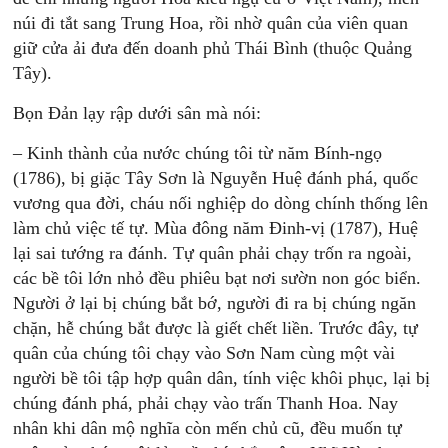
núi đi tắt sang Trung Hoa, rồi nhờ quân của viên quan
giữ cửa ải đưa đến doanh phủ Thái Bình (thuộc Quảng
Tây).
Bọn Đản lạy rập dưới sân mà nói:
– Kinh thành của nước chúng tôi từ năm Bính-ngọ
(1786), bị giặc Tây Sơn là Nguyễn Huệ đánh phá, quốc
vương qua đời, cháu nối nghiệp do dòng chính thống lên
làm chủ việc tế tự. Mùa đông năm Đinh-vị (1787), Huệ
lại sai tướng ra đánh. Tự quân phải chạy trốn ra ngoài,
các bề tôi lớn nhỏ đều phiêu bạt nơi sườn non góc biển.
Người ở lại bị chúng bắt bớ, người đi ra bị chúng ngăn
chặn, hễ chúng bắt được là giết chết liền. Trước đây, tự
quân của chúng tôi chạy vào Sơn Nam cùng một vài
người bề tôi tập hợp quân dân, tính việc khôi phục, lại bị
chúng đánh phá, phải chạy vào trấn Thanh Hoa. Nay
nhân khi dân mộ nghĩa còn mến chủ cũ, đều muốn tự