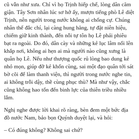
cũ vẫn như xưa. Chỉ vì họ Trịnh hiếp chế, lòng dân căm
giận. Tây Sơn nhân lúc sơ hở ấy, mượn tiếng phò Lê diệt
Trịnh, nên người trong nước không ai chống cự. Chúng
nhân thế đắc chí, lại càng hung hăng, tự đặt niên hiệu,
chiếm giữ kinh thành, đến nỗi tự tôn họ Lê phải phiêu
bạt ra ngoài. Do đó, dân cày và những kẻ lục lâm nổi lên
khắp nơi, không ai hẹn ai mà người nào cũng xưng là
quân họ Lê. Nếu như thượng quốc rủ lòng bao dung kẻ
nhỏ mọn, giúp đỡ kẻ khốn cùng, sai một đạo quân tới sát
bờ cõi để làm thanh viện, thì người trong nước nghe tin,
ai không trỗi dậy, thề cùng phục thù? Mà như vậy, chắc
cũng không hao tổn đến binh lực của thiên triều nhiều
lắm.
Nghị nghe được lời khai rõ ràng, bèn đem một bức địa
đồ nước Nam, bảo bọn Quýnh duyệt lại, và hỏi:
– Có đúng không? Không sai chứ?