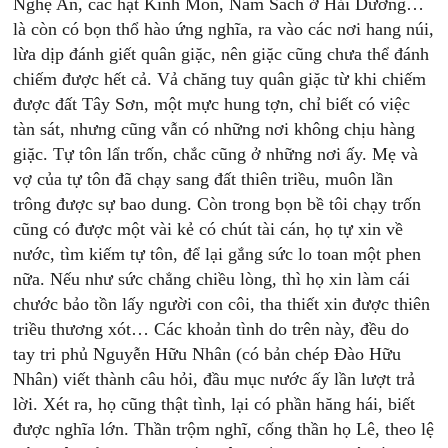
Nghệ An, các hạt Kinh Môn, Nam Sách ở Hải Dương…
là còn có bọn thổ hào ứng nghĩa, ra vào các nơi hang núi,
lừa dịp đánh giết quân giặc, nên giặc cũng chưa thể đánh
chiếm được hết cả. Vả chăng tuy quân giặc từ khi chiếm
được đất Tây Sơn, một mực hung tợn, chỉ biết có việc
tàn sát, nhưng cũng vẫn có những nơi không chịu hàng
giặc. Tự tôn lẩn trốn, chắc cũng ở những nơi ấy. Mẹ và
vợ của tự tôn đã chạy sang đất thiên triều, muôn lần
trông được sự bao dung. Còn trong bọn bề tôi chạy trốn
cũng có được một vài kẻ có chút tài cán, họ tự xin về
nước, tìm kiếm tự tôn, để lại gắng sức lo toan một phen
nữa. Nếu như sức chẳng chiều lòng, thì họ xin làm cái
chước bảo tồn lấy người con côi, tha thiết xin được thiên
triều thương xót… Các khoản tình do trên này, đều do
tay tri phủ Nguyễn Hữu Nhân (có bản chép Đào Hữu
Nhân) viết thành câu hỏi, đầu mục nước ấy lần lượt trả
lời. Xét ra, họ cũng thật tình, lại có phần hăng hái, biết
được nghĩa lớn. Thần trộm nghĩ, cống thần họ Lê, theo lệ