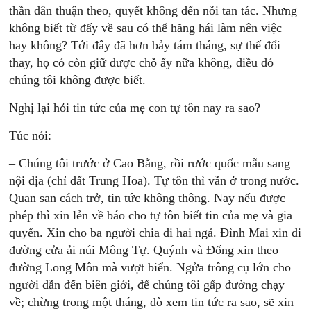
thần dân thuận theo, quyết không đến nỗi tan tác. Nhưng
không biết từ đấy về sau có thể hăng hái làm nên việc
hay không? Tới đây đã hơn bảy tám tháng, sự thế đổi
thay, họ có còn giữ được chỗ ấy nữa không, điều đó
chúng tôi không được biết.
Nghị lại hỏi tin tức của mẹ con tự tôn nay ra sao?
Túc nói:
– Chúng tôi trước ở Cao Bằng, rồi rước quốc mẫu sang
nội địa (chỉ đất Trung Hoa). Tự tôn thì vẫn ở trong nước.
Quan san cách trở, tin tức không thông. Nay nếu được
phép thì xin lẻn về báo cho tự tôn biết tin của mẹ và gia
quyến. Xin cho ba người chia đi hai ngả. Đình Mai xin đi
đường cửa ải núi Mông Tự. Quýnh và Đống xin theo
đường Long Môn mà vượt biển. Ngửa trông cụ lớn cho
người dẫn đến biên giới, để chúng tôi gấp đường chạy
về; chừng trong một tháng, dò xem tin tức ra sao, sẽ xin