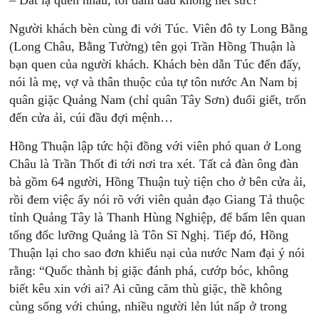
– Đất lạ quen nhau, tôi dám đâu không hết sức?
Người khách bèn cùng đi với Túc. Viên đô ty Long Bằng
(Long Châu, Bằng Tường) tên gọi Trần Hồng Thuận là
bạn quen của người khách. Khách bèn dẫn Túc đến đấy,
nói là mẹ, vợ và thân thuộc của tự tôn nước An Nam bị
quân giặc Quảng Nam (chỉ quân Tây Sơn) đuổi giết, trốn
đến cửa ải, cúi đầu đợi mệnh…
Hồng Thuận lập tức hội đồng với viên phó quan ở Long
Châu là Trần Thốt đi tới nơi tra xét. Tất cả đàn ông đàn
bà gồm 64 người, Hồng Thuận tuỳ tiện cho ở bên cửa ải,
rồi đem việc ấy nói rõ với viên quản đạo Giang Tả thuộc
tỉnh Quảng Tây là Thanh Hùng Nghiệp, để bẩm lên quan
tổng đốc lưỡng Quảng là Tôn Sĩ Nghị. Tiếp đó, Hồng
Thuận lại cho sao đơn khiếu nại của nước Nam đại ý nói
rằng: “Quốc thành bị giặc đánh phá, cướp bóc, không
biết kêu xin với ai? Ai cũng căm thù giặc, thề không
cùng sống với chúng, nhiều người lẻn lút nấp ở trong