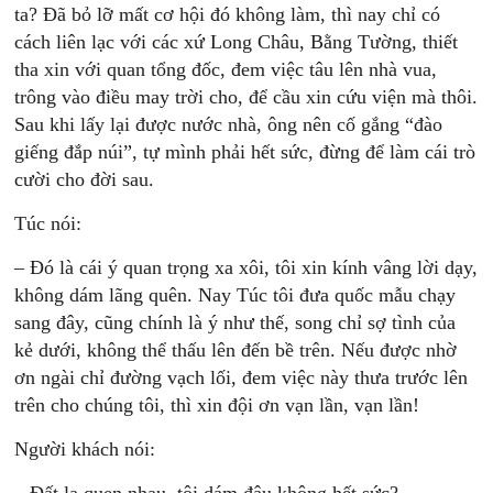
ta? Đã bỏ lỡ mất cơ hội đó không làm, thì nay chỉ có
cách liên lạc với các xứ Long Châu, Bằng Tường, thiết
tha xin với quan tổng đốc, đem việc tâu lên nhà vua,
trông vào điều may trời cho, để cầu xin cứu viện mà thôi.
Sau khi lấy lại được nước nhà, ông nên cố gắng “đào
giếng đắp núi”, tự mình phải hết sức, đừng để làm cái trò
cười cho đời sau.
Túc nói:
– Đó là cái ý quan trọng xa xôi, tôi xin kính vâng lời dạy,
không dám lãng quên. Nay Túc tôi đưa quốc mẫu chạy
sang đây, cũng chính là ý như thế, song chỉ sợ tình của
kẻ dưới, không thể thấu lên đến bề trên. Nếu được nhờ
ơn ngài chỉ đường vạch lối, đem việc này thưa trước lên
trên cho chúng tôi, thì xin đội ơn vạn lần, vạn lần!
Người khách nói: