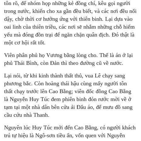
tôn rõ, để nhóm họp những kẻ đồng chí, kêu gọi người
trong nước, khiến cho xa gần đều biết, và các nơi đều nổi
dậy, chờ thời cơ hưởng ứng với thiên binh. Lại dựa vào
oai linh của thiên triều, các nơi sẽ nhắm những chỗ hiểm
yếu mà đóng đồn trại để ngăn chặn quân địch. Đó thật là
một cơ hội rất tốt.
Viên phân phủ họ Vương bằng lòng cho. Thế là án ở lại
phủ Thái Bình, còn Đản thì theo đường cũ về nước.
Lại nói, từ khi kinh thành thất thủ, vua Lê chạy sang
phương bắc. Còn hoàng thái hậu cùng mấy người tôn
thất chạy trước lên Cao Bằng; viên đốc đồng Cao Bằng
là Nguyễn Huy Túc đem phiên binh đón rước mời về ở
tạm tại một nhà dân bên cửa ải Đẩu áo, để mưu đồ sang
cầu cứu nhà Thanh.
Nguyên lúc Huy Túc mới đến Cao Bằng, có người khách
trú tự hiệu là Ngô-sơn tiều ẩn, vốn quen với Nguyễn