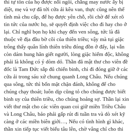
thì tự tôn của họ được nối ngôi, chẳng may nước ấy bị
diệt, mẹ và vợ đã tới cửa ải kêu van, thực cũng nên thể
tình mà chu cấp, để họ được yên chỗ, rồi chờ để xét rõ
tin tức của nước họ, sẽ quyết định việc cho đi hay cho ở
lại. Chỉ nghĩ bọn họ khi chạy đến ven sông, tức là đã
thuộc về địa đầu bờ cõi của thiên triều; vậy mà tụi giặc
trông thấy quân lính thiên triều đóng đồn ở đấy, lại vẫn
còn dám hung hãn giết người, lòng giặc hiểm độc, không
phải là không có ý dòm dỏ. Thần đã mật thư cho viên đề
đốc là Tam Đức sắp đủ chiến binh, chi đi đóng giữ ở các
cửa ải trong sáu xứ chung quanh Long Châu. Nếu chúng
qua sông, tức thì bốn mặt chặn đánh, không để cho
chúng chạy thoát; luôn dịp cũng tỏ cho chúng được biết
binh uy của thiên triều, cho chúng hoảng sợ. Thần lại xin
viết thư mật cho các viên quan coi giữ miền Triều Châu
và Long Châu, bảo phải gấp rút đi tuần tra và dò xét kỹ
càng ở các miền biên giới…, Nếu có tình hình gì khác,
thần xin tiếp tục viết biểu tâu lên, chờ vâng chỉ cho thi