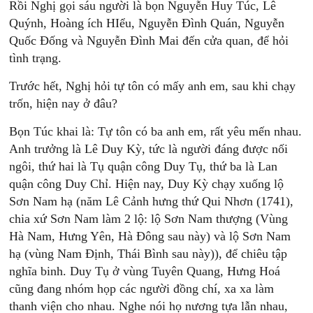
Rồi Nghị gọi sáu người là bọn Nguyễn Huy Túc, Lê
Quýnh, Hoàng ích HIểu, Nguyễn Đình Quán, Nguyễn
Quốc Đống và Nguyễn Đình Mai đến cửa quan, để hỏi
tình trạng.
Trước hết, Nghị hỏi tự tôn có mấy anh em, sau khi chạy
trốn, hiện nay ở đâu?
Bọn Túc khai là: Tự tôn có ba anh em, rất yêu mến nhau.
Anh trưởng là Lê Duy Kỳ, tức là người đáng được nối
ngôi, thứ hai là Tụ quận công Duy Tụ, thứ ba là Lan
quận công Duy Chỉ. Hiện nay, Duy Kỳ chạy xuống lộ
Sơn Nam hạ (năm Lê Cảnh hưng thứ Qui Nhơn (1741),
chia xứ Sơn Nam làm 2 lộ: lộ Sơn Nam thượng (Vùng
Hà Nam, Hưng Yên, Hà Đông sau này) và lộ Sơn Nam
hạ (vùng Nam Định, Thái Bình sau này)), để chiêu tập
nghĩa binh. Duy Tụ ở vùng Tuyên Quang, Hưng Hoá
cũng đang nhóm họp các người đồng chí, xa xa làm
thanh viện cho nhau. Nghe nói họ nương tựa lẫn nhau,