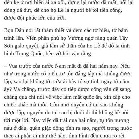
đến kẻ ở nơi biên ải xa xôi, dựng lại nước đã mất, nối lại
dòng đã dứt, để cho họ Lê là người bề tôi tiến cống,
được đội phúc lớn của trời.
Bọn Đản nói rất thảm thiết và đem các tờ biểu, tờ bẩm
trình lên. Viên phân phủ họ Vương ngờ rằng quân Tây
Sơn giảo quyệt, giả làm sứ thần của họ Lê để dò la tình
hình Trung Quốc, bèn vờ hỏi vặn rằng:
– Vua trước của nước Nam mất đi đã hai năm nay. Nếu
như trong nước có biến, tự tôn đáng lập mà không được
lập, sao lại không tới cửa ải bày tỏ sự tình ngay từ năm
ấy? Vả chăng, trước đây có tiếp được công văn đệ sang,
chẳng qua chỉ nói về việc làm mất quốc ấn, xin cấp cho
chiếc khác mà thôi. Còn như duyên cớ tại sao không
được lập, nguyên do tại sao bị đuổi đi thì không hề nói
tới một lời. Nay việc đã trải qua hai năm, tự tôn nương
náu ở đâu, quân giặc động tĩnh ra sao, người trong nước
theo ai phản ai như thế nào, tình hình đều chưa rõ rệt.