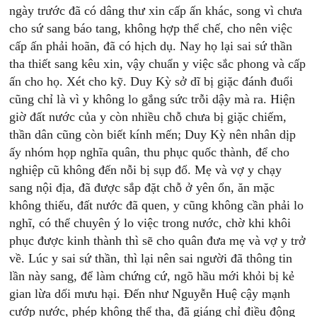
ngày trước đã có dâng thư xin cấp ấn khác, song vì chưa
cho sứ sang báo tang, không hợp thể chế, cho nên việc
cấp ấn phải hoãn, đã có hịch dụ. Nay họ lại sai sứ thần
tha thiết sang kêu xin, vậy chuẩn y việc sắc phong và cấp
ấn cho họ. Xét cho kỹ. Duy Kỳ sở dĩ bị giặc đánh đuổi
cũng chỉ là vì y không lo gắng sức trỗi dậy mà ra. Hiện
giờ đất nước của y còn nhiều chỗ chưa bị giặc chiếm,
thần dân cũng còn biết kính mến; Duy Kỳ nên nhân dịp
ấy nhóm họp nghĩa quân, thu phục quốc thành, để cho
nghiệp cũ không đến nỗi bị sụp đổ. Mẹ và vợ y chạy
sang nội địa, đã được sắp đặt chỗ ở yên ổn, ăn mặc
không thiếu, đất nước đã quen, y cũng không cần phải lo
nghĩ, có thể chuyên ý lo việc trong nước, chờ khi khôi
phục được kinh thành thì sẽ cho quân đưa mẹ và vợ y trở
về. Lúc y sai sứ thần, thì lại nên sai người đã thông tin
lần này sang, để làm chứng cứ, ngõ hầu mới khỏi bị kẻ
gian lừa dối mưu hại. Đến như Nguyễn Huệ cậy mạnh
cướp nước, phép không thể tha, đã giáng chỉ điều động