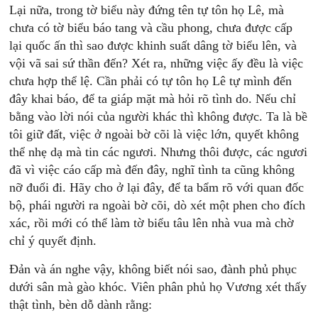
Lại nữa, trong tờ biểu này đứng tên tự tôn họ Lê, mà
chưa có tờ biểu báo tang và cầu phong, chưa được cấp
lại quốc ấn thì sao được khinh suất dâng tờ biểu lên, và
vội vã sai sứ thần đến? Xét ra, những việc ấy đều là việc
chưa hợp thể lệ. Cần phải có tự tôn họ Lê tự mình đến
đây khai báo, để ta giáp mặt mà hỏi rõ tình do. Nếu chỉ
bằng vào lời nói của người khác thì không được. Ta là bề
tôi giữ đất, việc ở ngoài bờ cõi là việc lớn, quyết không
thể nhẹ dạ mà tin các ngươi. Nhưng thôi được, các ngươi
đã vì việc cáo cấp mà đến đây, nghĩ tình ta cũng không
nỡ đuổi đi. Hãy cho ở lại đây, để ta bẩm rõ với quan đốc
bộ, phái người ra ngoài bờ cõi, dò xét một phen cho đích
xác, rồi mới có thể làm tờ biểu tâu lên nhà vua mà chờ
chỉ ý quyết định.
Đản và án nghe vậy, không biết nói sao, đành phủ phục
dưới sân mà gào khóc. Viên phân phủ họ Vương xét thấy
thật tình, bèn dỗ dành rằng: