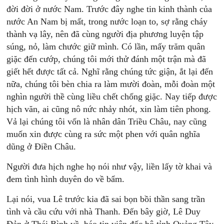
đời đời ở nước Nam. Trước đây nghe tin kinh thành của
nước An Nam bị mất, trong nước loạn to, sợ rằng cháy
thành vạ lây, nên đã cùng người địa phương luyện tập
súng, nỏ, làm chước giữ mình. Có lần, mấy trăm quân
giặc đến cướp, chúng tôi mới thử đánh một trận mà đã
giết hết được tất cả. Nghĩ rằng chúng tức giận, ắt lại đến
nữa, chúng tôi bèn chia ra làm mười đoàn, mỗi đoàn một
nghìn người thề cùng liều chết chống giặc. Nay tiếp được
hịch văn, ai cũng nô nức nhảy nhót, xin làm tiên phong.
Vả lại chúng tôi vốn là nhân dân Triều Châu, nay cũng
muốn xin được cùng ra sức một phen với quân nghĩa
dũng ở Điền Châu.
Người đưa hịch nghe họ nói như vậy, liền lấy tờ khai và
đem tình hình duyên do về bẩm.
Lại nói, vua Lê trước kia đã sai bọn bồi thần sang trần
tình và cầu cứu với nhà Thanh. Đến bây giờ, Lê Duy