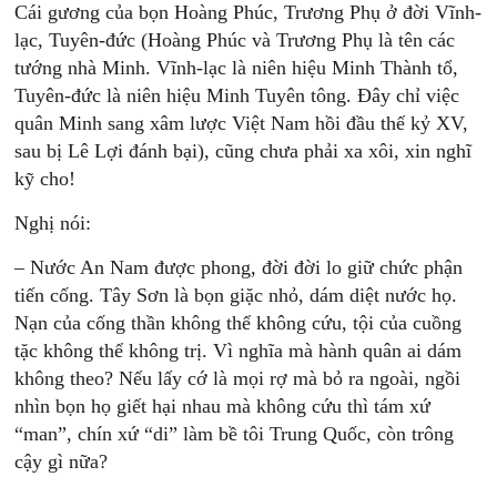
Cái gương của bọn Hoàng Phúc, Trương Phụ ở đời Vĩnh-
lạc, Tuyên-đức (Hoàng Phúc và Trương Phụ là tên các
tướng nhà Minh. Vĩnh-lạc là niên hiệu Minh Thành tổ,
Tuyên-đức là niên hiệu Minh Tuyên tông. Đây chỉ việc
quân Minh sang xâm lược Việt Nam hồi đầu thế kỷ XV,
sau bị Lê Lợi đánh bại), cũng chưa phải xa xôi, xin nghĩ
kỹ cho!
Nghị nói:
– Nước An Nam được phong, đời đời lo giữ chức phận
tiến cống. Tây Sơn là bọn giặc nhỏ, dám diệt nước họ.
Nạn của cống thần không thể không cứu, tội của cuồng
tặc không thể không trị. Vì nghĩa mà hành quân ai dám
không theo? Nếu lấy cớ là mọi rợ mà bỏ ra ngoài, ngồi
nhìn bọn họ giết hại nhau mà không cứu thì tám xứ
“man”, chín xứ “di” làm bề tôi Trung Quốc, còn trông
cậy gì nữa?