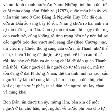
về nơi kinh thành nước An Nam. Những tình hình đó, từ
cuối mùa đông năm Đinh-vị (1787), quốc mẫu bên ấy và
viên trấn mục ở Cao Bằng là Nguyễn Huy Túc đã qua
cửa ải Đẩu áo sang bày tỏ rồi. Nhưng chưa rõ hai anh em
tự tôn thất lạc ở đâu. Còn tự tôn thì sau khi chạy trốn, mẹ
con cách trở, cũng không rõ tình trạng bên này nên lại sai
các người trèo đèo vượt suối sang đây (theo
Cương mục
,
thì việc mẹ Chiêu thống sang cầu cứu nhà Thanh như thế
nào, Chiêu Thống đã được Lê Quýnh về báo cáo rõ cả
rồi, lúc này cử Đản và án sang chỉ là để đón quân Thanh
mà thôi). Các ngươi đã là người do tự tôn sai đi, mà tự
tôn đang ở đất Phượng Nhãn, thế thì tình hình ra sao, các
ngươi hãy làm tờ cung khai, bẩm lên quan đốc bộ, chờ
khi đại quân xuất phát, ta sẽ dẫn các ngươi tới lạy chào
và cung khai.
Bọn Đản, án được tin ấy, mừng lắm, bèn xin để một
người ở lại chờ hầu, một người về trước phí báo cho tự