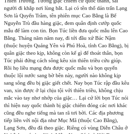
Thiên Trường. Tướng giặc chiếm cứ quốc thành, sai
người đi khắp nơi lùng bắt. Lại có tên thổ dán trấn Lạng
Sơn là Quyển Trâm, tên phiên mục Cao Bằng là Bế
Nguyễn Trù đầu hàng giặc, đem quân định cướp quốc
mẫu để làm con tin. Bọn Túc liền đưa quốc mẫu lên Cao
Bằng. Tháng năm năm nay, đi tới đầu xứ Bác Nậm
(thuộc huyện Quảng Yên và Phú Hoà, tỉnh Cao Bằng), bị
quân giặc theo kịp, không còn kế gì để thoát thân, bọn
Túc phải đứng cách sông kêu xin thiên triều cứu giúp.
Rồi họ liều mạng đưa được quốc mẫu và bọn quyến
thuộc lội nước sang bờ bên này, người nào không kịp
sang sông đều bị giặc giết chết. Nay bọn Túc rập đầu kêu
van, xin được ở lại chịu tội với thiên triều, không chịu
mắc vào tay nhơ nhớp của giặc… Lại cứ lời bọn Túc nói
thì hiện nay quốc thành bị giặc chiếm đóng các nơi khác
cũng đều nghe tiếng mà tan rã tơi bời. Các địa phương
tiếp liền với nội địa như Mục Mã (thuộc Cao Bằng),
Lạng Sơn, đều đã theo giặc. Riêng có vùng Diễn Châu ở