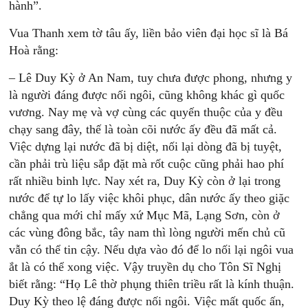
hành”.
Vua Thanh xem tờ tâu ấy, liền bảo viên đại học sĩ là Bá
Hoà rằng:
– Lê Duy Kỳ ở An Nam, tuy chưa được phong, nhưng y
là người đáng được nối ngôi, cũng không khác gì quốc
vương. Nay mẹ và vợ cùng các quyến thuộc của y đều
chạy sang đây, thế là toàn cõi nước ấy đều đã mất cả.
Việc dựng lại nước đã bị diệt, nối lại dòng đã bị tuyệt,
cần phải trù liệu sắp đặt mà rốt cuộc cũng phải hao phí
rất nhiều binh lực. Nay xét ra, Duy Kỳ còn ở lại trong
nước để tự lo lấy việc khôi phục, dân nước ấy theo giặc
chẳng qua mới chỉ mấy xứ Mục Mã, Lạng Sơn, còn ở
các vùng đông bắc, tây nam thì lòng người mến chủ cũ
vẫn có thể tin cậy. Nếu dựa vào đó để lo nối lại ngôi vua
ắt là có thể xong việc. Vậy truyền dụ cho Tôn Sĩ Nghị
biết rằng: “Họ Lê thờ phụng thiên triều rất là kính thuận.
Duy Kỳ theo lệ đáng được nối ngôi. Việc mất quốc ấn,