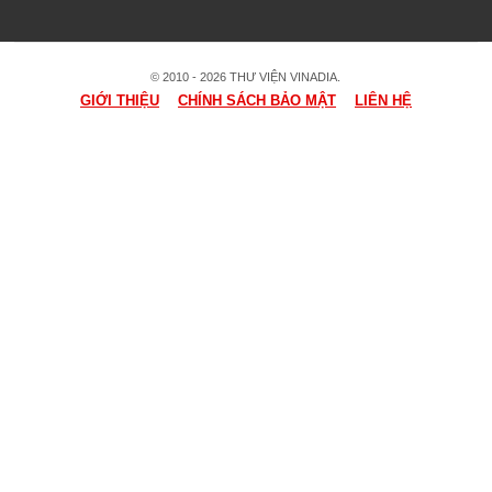
© 2010 - 2026 THƯ VIỆN VINADIA.
GIỚI THIỆU
CHÍNH SÁCH BẢO MẬT
LIÊN HỆ