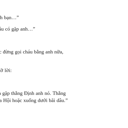
ình bạn…”
đâu có gặp anh…”
ác đừng gọi cháu bằng anh nữa,
ỡ lời:
ừa gặp thằng Ðịnh anh nó. Thằng
ia Hội hoặc xuống dưới bãi dâu.”