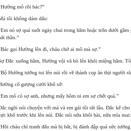
“Hường mô rồi bác?”
Má tôi không dám dấu:
“Em nó sợ quá suốt ngày chui trong hầm hoặc trốn dưới gầm 
bất thần.”
“Bác gọi Hường lên đi, cháu chớ ai mô mà sợ.”
Sợ Ðắc xuống hầm, Hường vội vã bò lên khỏi miệng hầm. Tôi
“Bộ Hường tưởng tui lên núi rồi về thành cọp ăn thịt người r
Hường cố gượng cười khổ sở:
“Em mô có sợ anh, nhưng mấy hôm ni em sợ chết quá.”
Ðắc ngồi nói chuyện với má và em gái tôi rất lâu. Ðắc kể ch
cực khổ trước khi lên núi. Ðắc nói nửa khôi hài, nửa mỉa mai:
“Hồi cháu chỉ tranh đấu mà bị bắt, bị đánh đập quá sức tưởng