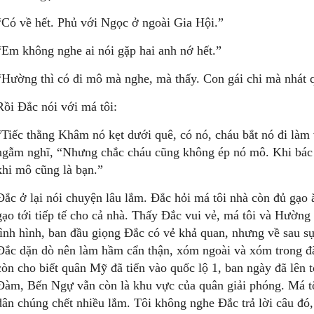
“Có về hết. Phủ với Ngọc ở ngoài Gia Hội.”
“Em không nghe ai nói gặp hai anh nớ hết.”
“Hường thì có đi mô mà nghe, mà thấy. Con gái chi mà nhát q
Rồi Ðắc nói với má tôi:
“Tiếc thằng Khâm nó kẹt dưới quê, có nó, cháu bắt nó đi làm
ngẫm nghĩ, “Nhưng chắc cháu cũng không ép nó mô. Khi bác g
khi mô cũng là bạn.”
Ðắc ở lại nói chuyện lâu lắm. Ðắc hỏi má tôi nhà còn đủ gạo
gạo tới tiếp tế cho cả nhà. Thấy Ðắc vui vẻ, má tôi và Hường 
tình hình, ban đầu giọng Ðắc có vẻ khả quan, nhưng về sau sự
Ðắc dặn dò nên làm hầm cẩn thận, xóm ngoài và xóm trong đã
còn cho biết quân Mỹ đã tiến vào quốc lộ 1, ban ngày đã lê
Ðàm, Bến Ngự vẫn còn là khu vực của quân giải phóng. Má t
dân chúng chết nhiều lắm. Tôi không nghe Ðắc trả lời câu đó,