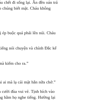
u chết đi sống lại. Ân đền oán trả
ho chúng biết mặt. Cháu không
ị ép buộc quá phải lên núi. Cháu
tiếng nói chuyện và chính Ðắc kể
 mà kiếm cho ra.”
i ai mà lạ cái mặt hắn nữa chớ.”
 cười đùa vui vẻ. Tịnh hích vào
iệng hầm họ nghe tiếng. Hường lại