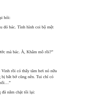
ại hỏi:
u đó bác. Tình hình coi bộ mệt
trước mà bác. À, Khâm mô rồi?”
Vinh rồi có thấy tăm hơi nó nữa
 bị bắt bớ cũng nên. Tui chỉ có
 nổi…”
đã nắm chặt tôi lại: