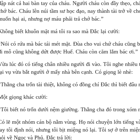
đập nát cả hai bàn tay của cháu. Người cháu còn đầy thẹo, chá
chớ bác. Cháu lên núi tầm sư học đạo, nay thành tài trở về c
muốn hại ai, nhưng nợ máu phải trả chớ bác.”
Không biết khuôn mặt má tôi ra sao mà Ðắc lại cười:
“Nói có rứa mà bác tái mét mặt. Ðùa cho vui chứ cháu cũng b
đi mô cũng không dứt được Huế. Cháu còn căm lắm bác ơi.”
Vừa lúc đó có tiếng chân nhiều người đi vào. Tôi nghe nhiều 
lại vụ vừa bắt người ở mấy nhà bên cạnh. Có giọng lè nhè:
“Thằng cha trốn tài thiệt, không có đồng chí Ðắc thì biết đâu
Một giọng khác cười:
“Tôi biết nó trốn dưới nệm giường. Thằng cha đó trong xóm n
Có lẽ một nhóm cán bộ nằm vùng. Họ nói chuyện lớn tiếng và
tay tôi định nói, nhưng tôi bịt miệng nó lại. Tôi sợ ở trên m
hỏi về Ngọc và Phủ. Ðắc trả lời: