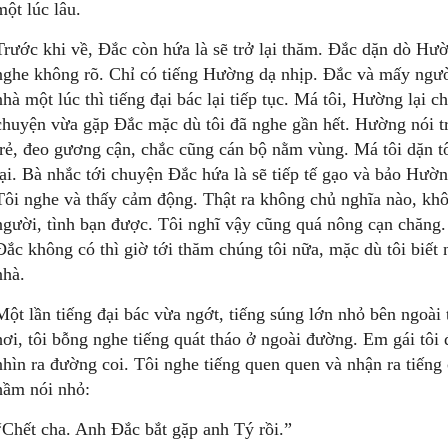
một lúc lâu.
Trước khi về, Ðắc còn hứa là sẽ trở lại thăm. Ðắc dặn dò Hư
nghe không rõ. Chỉ có tiếng Hường dạ nhịp. Ðắc và mấy người
nhà một lúc thì tiếng đại bác lại tiếp tục. Má tôi, Hường lại
chuyện vừa gặp Ðắc mặc dù tôi đã nghe gần hết. Hường nói tr
trẻ, đeo gương cận, chắc cũng cán bộ nằm vùng. Má tôi dặn tô
lại. Bà nhắc tới chuyện Ðắc hứa là sẽ tiếp tế gạo và bảo Hườn
Tôi nghe và thấy cảm động. Thật ra không chủ nghĩa nào, khôn
người, tình bạn được. Tôi nghĩ vậy cũng quá nông cạn chăng
Ðắc không có thì giờ tới thăm chúng tôi nữa, mặc dù tôi biết
nhà.
Một lần tiếng đại bác vừa ngớt, tiếng súng lớn nhỏ bên ngoài
hơi, tôi bỗng nghe tiếng quát tháo ở ngoài đường. Em gái tôi
nhìn ra đường coi. Tôi nghe tiếng quen quen và nhận ra tiến
hầm nói nhỏ:
“Chết cha. Anh Ðắc bắt gặp anh Tý rồi.”