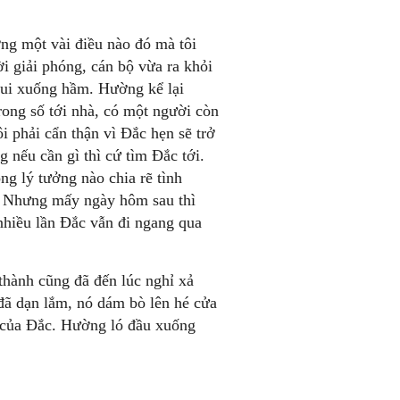
ờng một vài điều nào đó mà tôi
 giải phóng, cán bộ vừa ra khỏi
 chui xuống hầm. Hường kể lại
ong số tới nhà, có một người còn
i phải cẩn thận vì Ðắc hẹn sẽ trở
g nếu cần gì thì cứ tìm Ðắc tới.
g lý tưởng nào chia rẽ tình
. Nhưng mấy ngày hôm sau thì
 nhiều lần Ðắc vẫn đi ngang qua
 thành cũng đã đến lúc nghỉ xả
 đã dạn lắm, nó dám bò lên hé cửa
g của Ðắc. Hường ló đầu xuống