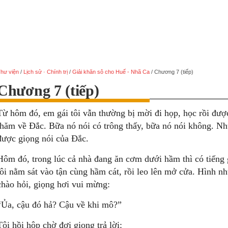
hư viện
/
Lịch sử · Chính trị
/
Giải khăn sô cho Huế - Nhã Ca
/
Chương 7 (tiếp)
Chương 7 (tiếp)
Từ hôm đó, em gái tôi vẫn thường bị mời đi họp, học rồi được
thăm về Ðắc. Bữa nó nói có trông thấy, bữa nó nói không. N
được giọng nói của Ðắc.
Hôm đó, trong lúc cả nhà đang ăn cơm dưới hầm thì có tiếng 
tôi nằm sát vào tận cùng hầm cát, rồi leo lên mở cửa. Hình n
chào hỏi, giọng hơi vui mừng:
“Ủa, cậu đó hả? Cậu về khi mô?”
Tôi hồi hộp chờ đợi giọng trả lời: