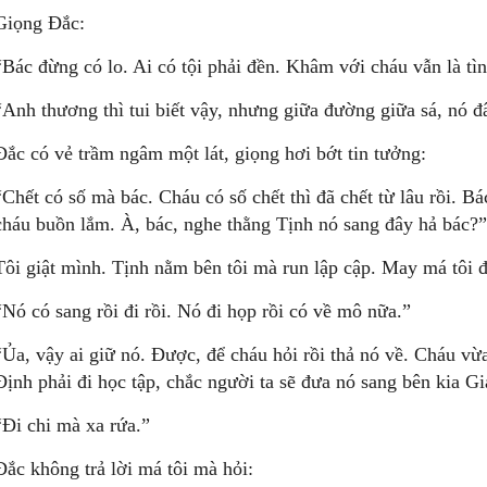
Giọng Ðắc:
“Bác đừng có lo. Ai có tội phải đền. Khâm với cháu vẫn là t
“Anh thương thì tui biết vậy, nhưng giữa đường giữa sá, nó 
Ðắc có vẻ trầm ngâm một lát, giọng hơi bớt tin tưởng:
“Chết có số mà bác. Cháu có số chết thì đã chết từ lâu rồi. B
cháu buồn lắm. À, bác, nghe thằng Tịnh nó sang đây hả bác?”
Tôi giật mình. Tịnh nằm bên tôi mà run lập cập. May má tôi đ
“Nó có sang rồi đi rồi. Nó đi họp rồi có về mô nữa.”
“Ủa, vậy ai giữ nó. Ðược, để cháu hỏi rồi thả nó về. Cháu v
Ðịnh phải đi học tập, chắc người ta sẽ đưa nó sang bên kia G
“Ði chi mà xa rứa.”
Ðắc không trả lời má tôi mà hỏi: