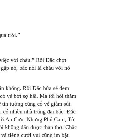
uá trời.”
 việc với cháu.” Rồi Ðắc chợt
ặp nó, bác nói là cháu với nó
 ăn không. Rồi Ðắc hứa sẽ đem
có vẻ bớt sợ hãi. Má tôi hỏi thăm
 tin tưởng cũng có vẻ giảm sút.
 có nhiều nhà trúng đại bác. Ðắc
n tới An Cựu. Nhưng Phủ Cam, Từ
ôi không dằn được than thở: Chắc
 và tiếng cười vui cũng im bặt