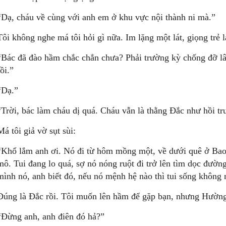
“Dạ, cháu về cùng với anh em ở khu vực nội thành ni mà.”
Tôi không nghe má tôi hỏi gì nữa. Im lặng một lát, giọng trẻ l
“Bác đã đào hầm chắc chắn chưa? Phải trường kỳ chống đỡ lâ
rồi.”
“Dạ.”
“Trời, bác làm cháu dị quá. Cháu vẫn là thằng Ðắc như hồi 
Má tôi giả vờ sụt sùi:
“Khổ lắm anh ơi. Nó đi từ hôm mồng một, về dưới quê ở Bao 
mô. Tui đang lo quá, sợ nó nóng ruột đi trở lên tìm dọc đường
mình nó, anh biết đó, nếu nó mệnh hệ nào thì tui sống không
Ðúng là Ðắc rồi. Tôi muốn lên hầm để gặp bạn, nhưng Hường 
“Ðừng anh, anh điên đó hả?”