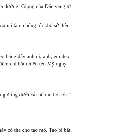
n ra đường. Giọng của Ðắc vang từ
kia nó làm chúng tôi khổ sở điêu
eo băng đây anh nì, anh, em đeo
iểm chỉ bắt nhiều tên Mỹ ngụy
g đứng dưới cái hố tao hỏi tội.”
ày có tha cho tao mô. Tao bị bắt,