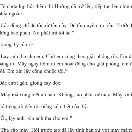
Tôi chưa kịp hỏi thêm thì Hường đã trở lên, tiếp tục lén nhì
phía ngoài:
“Các đồng chí để tôi xử tên này. Ðể tôi quyền ưu tiên. Trước 
đứng bao phen. Nó phải trả tội ác.”
Giọng Tý rên rỉ:
“Lạy anh tha cho em. Chừ em cũng theo giải phóng rồi. Em đ
băng nì. Mấy ngày hôm ni em hoạt động cho giải phóng, em đ
rồi. Em xin lấy công chuộc tội.”
Ðắc cười gằn, giọng cay độc:
“Mày mà cũng biết ăn năn. Không, tao phải xử mày. Mày xuốn
Có tiếng xô đẩy rồi tiếng kêu thét của Tý:
“Ối, lạy anh, xin anh tha cho em.”
“Tha cho mày. Hồi trước tao đã lấy tình bạn xử với mày mà m